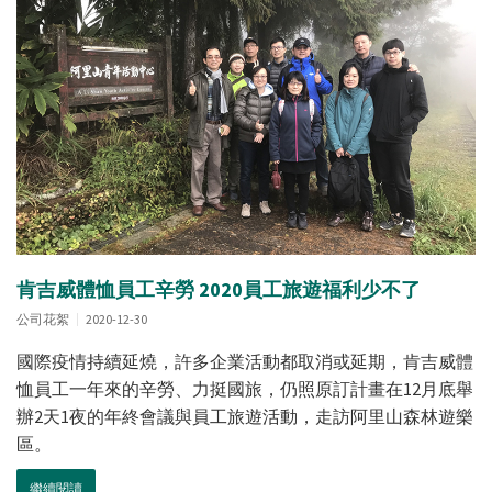
肯吉威體恤員工辛勞 2020員工旅遊福利少不了
公司花絮
2020-12-30
國際疫情持續延燒，許多企業活動都取消或延期，肯吉威體
恤員工一年來的辛勞、力挺國旅，仍照原訂計畫在12月底舉
辦2天1夜的年終會議與員工旅遊活動，走訪阿里山森林遊樂
區。
繼續閱讀