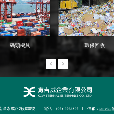
碼頭機具
環保回收
區永成路2段838號
電話：(06)-2965396
信箱：
service